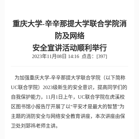
重庆大学
-
辛辛那提大学联合学院消
防及网络
安全宣讲活动顺利举行
2023年11月08日 14:16 点击：[
397
]
为加强重庆大学
-
辛辛那提大学联合学院（以下简称
UC
联合学院）
2023
级新生的安全意识，提高同学们的
自我保护能力，
11
月
1
日上午，
UC
联合学院在虎溪校
区图书馆小报告厅开展了以“平安才是最大的智慧”为
主题的消防安全与网
络安全教育讲座，本次讲座由保
卫处刘郅
祎
老师主讲
。