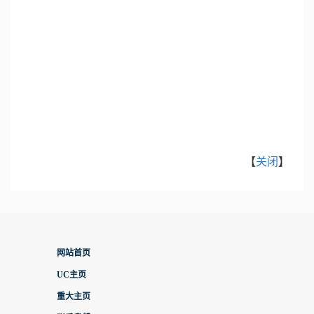
【
关闭
】
网站首页
UC主页
重大主页